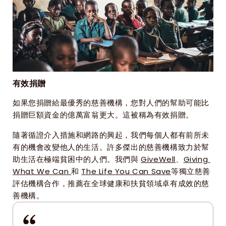
有效捐贈
如果您捐贈給最優秀的慈善機構，您對人們的幫助可能比
捐贈巨額資金的億萬富翁更大。這被稱為有效捐贈。
隨著循證介入措施和網路的興起，我們每個人都有前所未
有的機會改變他人的生活。許多傑出的慈善機構致力於幫
助生活在極端貧困中的人們。我們與 
GiveWell
、
Giving 
What We Can 
和 
The Life You Can Save
等獨立慈善
評估機構合作，推薦在全球健康和扶貧領域卓有成效的慈
善機構。