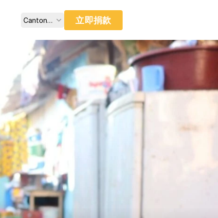
Select Language
立即捐款
Cantonese (Traditional, Hong Kong SAR China)